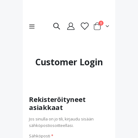
tuotteet
0
Toggle
Cart
Nav
Customer Login
Rekisteröityneet
asiakkaat
Jos sinulla on jo tili, kirjaudu sisään
sähköpostiosoitteellasi.
Sähköposti