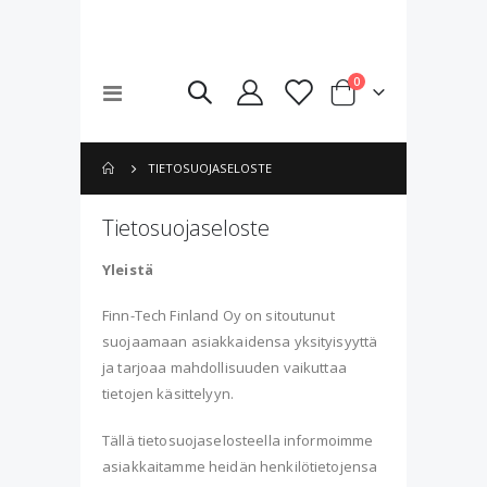
tuotteet
0
Toggle
Cart
Nav
TIETOSUOJASELOSTE
Tietosuojaseloste
Yleistä
Finn-Tech Finland Oy on sitoutunut
suojaamaan asiakkaidensa yksityisyyttä
ja tarjoaa mahdollisuuden vaikuttaa
tietojen käsittelyyn.
Tällä tietosuojaselosteella informoimme
asiakkaitamme heidän henkilötietojensa