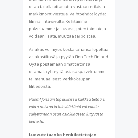
ottaa tai olla ottamatta vastaan erilaisia
markkinointiviestejä. Vaihtoehdot löydät
tilinhallinta-sivulta. Kehitämme
palveluamme jatkuvasti, joten toimintoja
voidaan lisätä, muuttaa tai poistaa.
Asiakas voi myös koska tahansa lopettaa
asiakastilinsä ja pyytää Finn-Tech Finland
Oy:tä poistamaan omat tietonsa
ottamalla yhteyttä asiakaspalveluumme,
tai manuaalisesti verkkokaupan
tilitiedoista.
Huom! Joissain tapauksissa kaikkea tietoa ei
voida poistaa ja lainsäädäntö voi vaatia
säilyttämään osan asiakkaaseen liittyvästä
tiedosta.
Luovutetaanko henkilötietojani