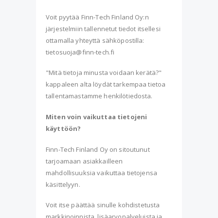
Voit pyytää Finn-Tech Finland Oy:n
järjestelmiin tallennetut tiedot itsellesi
ottamalla yhteyttä sähköpostilla:
tietosuoja@finn-tech.fi
"Mitä tietoja minusta voidaan kerätä?"
kappaleen alta löydät tarkempaa tietoa
tallentamastamme henkilötiedosta.
Miten voin vaikuttaa tietojeni
käyttöön?
Finn-Tech Finland Oy on sitoutunut
tarjoamaan asiakkailleen
mahdollisuuksia vaikuttaa tietojensa
käsittelyyn.
Voit itse päättää sinulle kohdistetusta
markkinoinnista, lisäarvopalveluista ja