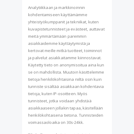
Analytiikkaan ja markkinoinnin
kohdentamiseen käyttämämme
yhteistyökumppanit ja tekniikat, kuten
kuvapistetunnisteet ja evästeet, auttavat
meitä ymmärtämään paremmin
asiakkaidemme käyttäytymistä ja
kertovat meille mitkä tuotteet, toiminnot
ja palvelut asiakkaitamme kiinnostavat.
Käytetty tieto on anonymisoitua aina kun
se on mahdollista. Muutoin käsittelemme
tietoja henkilökohtaisina niiltä osin kuin
tunniste sisältää asiakkaan kohdentavia
tietoja, kuten IP-osoitteen. Myös
tunnisteet, jotka voidaan yhdistää
asiakkaaseen jollakin tapaa, käsitellään
henkilökohtaisena tietona. Tunnisteiden
voimassaoloaika on 30s-24kk.