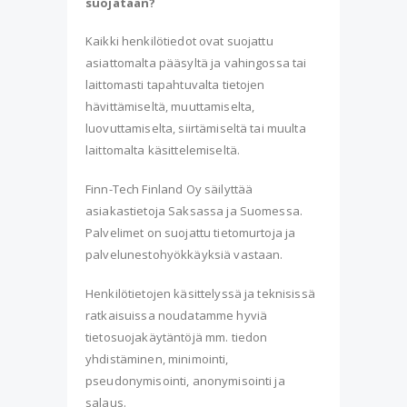
suojataan?
Kaikki henkilötiedot ovat suojattu
asiattomalta pääsyltä ja vahingossa tai
laittomasti tapahtuvalta tietojen
hävittämiseltä, muuttamiselta,
luovuttamiselta, siirtämiseltä tai muulta
laittomalta käsittelemiseltä.
Finn-Tech Finland Oy säilyttää
asiakastietoja Saksassa ja Suomessa.
Palvelimet on suojattu tietomurtoja ja
palvelunestohyökkäyksiä vastaan.
Henkilötietojen käsittelyssä ja teknisissä
ratkaisuissa noudatamme hyviä
tietosuojakäytäntöjä mm. tiedon
yhdistäminen, minimointi,
pseudonymisointi, anonymisointi ja
salaus.