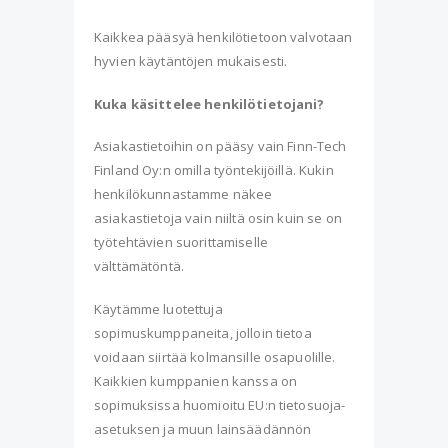
Kaikkea pääsyä henkilötietoon valvotaan
hyvien käytäntöjen mukaisesti.
Kuka käsittelee henkilötietojani?
Asiakastietoihin on pääsy vain Finn-Tech
Finland Oy:n omilla työntekijöillä. Kukin
henkilökunnastamme näkee
asiakastietoja vain niiltä osin kuin se on
työtehtävien suorittamiselle
välttämätöntä.
Käytämme luotettuja
sopimuskumppaneita, jolloin tietoa
voidaan siirtää kolmansille osapuolille.
Kaikkien kumppanien kanssa on
sopimuksissa huomioitu EU:n tietosuoja-
asetuksen ja muun lainsäädännön