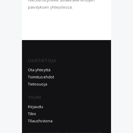
rekisteröityneille asiakkaille ehtojen
päivityksen yhteydessä.
LISÄTIETOJA
Ota yhteyttä
Toimitusehdot
Tietosuoja
TILINI
Kirjaudu
Tilini
Tilaushistoria