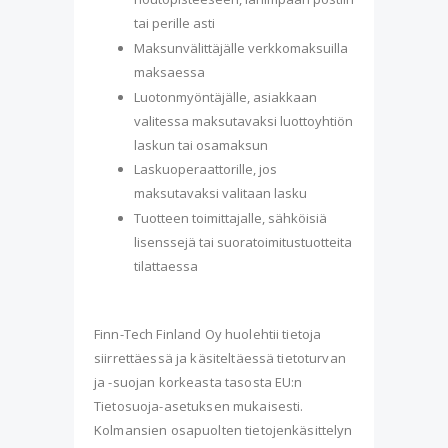
tai perille asti
Maksunvälittäjälle verkkomaksuilla
maksaessa
Luotonmyöntäjälle, asiakkaan
valitessa maksutavaksi luottoyhtiön
laskun tai osamaksun
Laskuoperaattorille, jos
maksutavaksi valitaan lasku
Tuotteen toimittajalle, sähköisiä
lisenssejä tai suoratoimitustuotteita
tilattaessa
Finn-Tech Finland Oy huolehtii tietoja
siirrettäessä ja käsiteltäessä tietoturvan
ja -suojan korkeasta tasosta EU:n
Tietosuoja-asetuksen mukaisesti.
Kolmansien osapuolten tietojenkäsittelyn