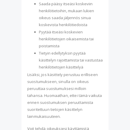
Saada pääsy itseäsi koskeviin
henkilötietoihin, mukaan lukien
oikeus saada jäljennös sinua
koskevista henkilötiedoista
Pyytää itseäsi koskevien
henkilötietojen oikaisemista tai
poistamista
Tietyin edellytyksin pyytää
käsittelyn rajoittamista tai vastustaa
henkilötietojen käsittelyä
Lisäksi, jos käsittely perustuu erilliseen
suostumukseen, sinulla on oikeus
peruuttaa suostumuksesi milloin
tahansa. Huomaathan, ettei tämä vaikuta
ennen suostumuksen peruuttamista
suoritettuun tietojen käsittelyn
lainmukaisuuteen.
Voit tehdä oikeuksiesi käyttämistä