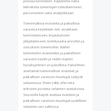
poistaa tunnisteen. Käytämme näitä
tekniikoita toimintojen toteuttamiseen,
personointiin sekä analytiikkaan.
Toiminnallisia evästeitä ja paikallista
varastoa käytetään mm. asiakkaan
tunnistamiseen, kirjautumisen
ylläpitämiseen, toimitusaika-arvioihin ja
ostoskorin toimintoihin. Näihin
toimintoihin evästeiden ja paikallisen
varaston käyttö ja niiden käytön
hyväksyminen on pakollista. Palvelimen
asettamat toiminnalliset evästeet ja
paikallisen varaston muuttujat säilyvät
selaimessa 15min-24kk, ellei niitä
erikseen poisteta selaimen asetuksista.
Sivustolla käynti asettaa evästeet ja
paikallisen varaston muuttujat uudelleen
selaimen sen salliessa.