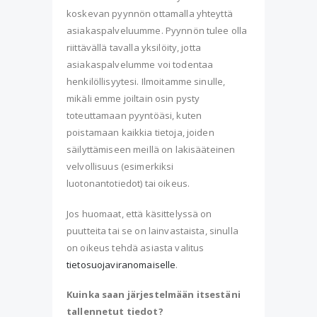
koskevan pyynnön ottamalla yhteyttä
asiakaspalveluumme. Pyynnön tulee olla
riittävällä tavalla yksilöity, jotta
asiakaspalvelumme voi todentaa
henkilöllisyytesi. Ilmoitamme sinulle,
mikäli emme joiltain osin pysty
toteuttamaan pyyntöäsi, kuten
poistamaan kaikkia tietoja, joiden
säilyttämiseen meillä on lakisääteinen
velvollisuus (esimerkiksi
luotonantotiedot) tai oikeus.
Jos huomaat, että käsittelyssä on
puutteita tai se on lainvastaista, sinulla
on oikeus tehdä asiasta valitus
tietosuojaviranomaiselle
.
Kuinka saan järjestelmään itsestäni
tallennetut tiedot?