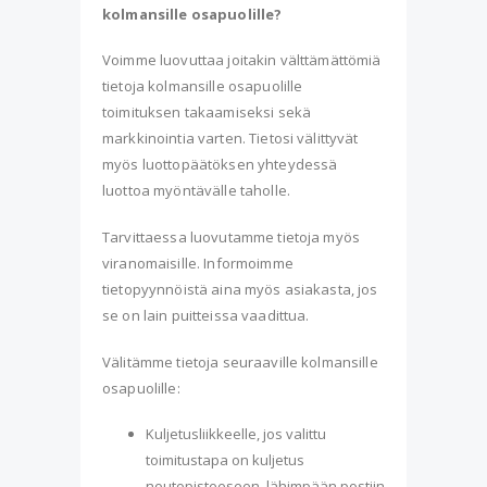
kolmansille osapuolille?
Voimme luovuttaa joitakin välttämättömiä
tietoja kolmansille osapuolille
toimituksen takaamiseksi sekä
markkinointia varten. Tietosi välittyvät
myös luottopäätöksen yhteydessä
luottoa myöntävälle taholle.
Tarvittaessa luovutamme tietoja myös
viranomaisille. Informoimme
tietopyynnöistä aina myös asiakasta, jos
se on lain puitteissa vaadittua.
Välitämme tietoja seuraaville kolmansille
osapuolille:
Kuljetusliikkeelle, jos valittu
toimitustapa on kuljetus
noutopisteeseen, lähimpään postiin