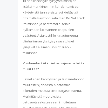
Tilinhallinnan yksityisyystoimintojen
lisäksi markkinoinnin kohdentamiseen
käytetyistä tunnisteista voi kieltäytyä
ottamalla käyttöön selaimen Do Not Track
-toiminnon ja asettamalla selain
hylkämään kolmannen osapuolen
evästeet. Asiakastilille kirjautuneena
tilinhallinnan yksityisyysasetukset
yliajavat selaimen Do Not Track -
toiminnon.
Voidaanko tätä tietosuojaselostetta
muuttaa?
Palveluiden kehityksen ja läinsäädännön
muutosten johdosta pidätämme
oikeuden muuttaa tietosuojaselostetta.
Merkittävistä muutoksista
tietosuojaselosteeseen ilmoitetaan