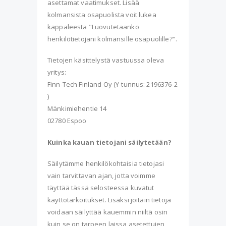
asettamat vaatimukset. Lisää
kolmansista osapuolista voit lukea
kappaleesta "Luovutetaanko
henkilötietojani kolmansille osapuolille?".
Tietojen käsittelystä vastuussa oleva
yritys:
Finn-Tech Finland Oy (Y-tunnus: 2196376-2
)
Mänkimiehentie 14
02780 Espoo
Kuinka kauan tietojani säilytetään?
Säilytämme henkilökohtaisia tietojasi
vain tarvittavan ajan, jotta voimme
täyttää tässä selosteessa kuvatut
käyttötarkoitukset. Lisäksi joitain tietoja
voidaan säilyttää kauemmin niiltä osin
kuin se on tarpeen laissa asetettujen