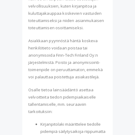
velvollisuuksien, kuten kirjanpitoa ja
kuluttajakauppaa koskevien vastuiden
toteuttamiseksi ja niiden asianmukaisen
toteuttamisen osoittamiseksi.
Asiakkaan pyynnöstä häntä koskeva
henkilötieto voidaan poistaa tai
anonymisoida Finn-Tech Finland Oy:n
järjestelmistä. Poisto ja anonymisointi-
toimenpide on peruuttamaton, emmekä
voi palauttaa poistettuja asiakastilejä.
Osalle tietoa lainsäädäntö asettaa
velvoitteita tiedon pidempiaikaiselle
tallentamiselle, mm. seuraaviin
tarkoituksiin:
Kirjanpitolaki määrittelee tiedolle
pidempiä säilytysaikoja riippumatta