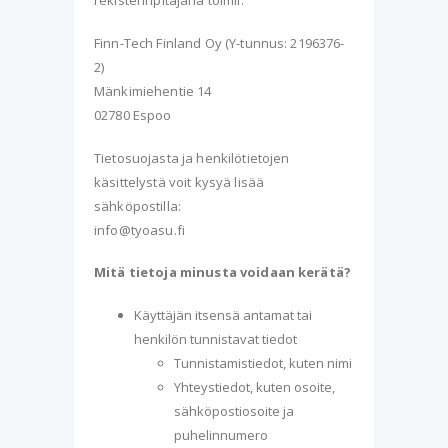
rekisterinpitäjänä toimii:
Finn-Tech Finland Oy (Y-tunnus: 2196376-
2)
Mänkimiehentie 14
02780 Espoo
Tietosuojasta ja henkilötietojen
käsittelystä voit kysyä lisää
sähköpostilla:
info@tyoasu.fi
Mitä tietoja minusta voidaan kerätä?
Käyttäjän itsensä antamat tai
henkilön tunnistavat tiedot
Tunnistamistiedot, kuten nimi
Yhteystiedot, kuten osoite,
sähköpostiosoite ja
puhelinnumero