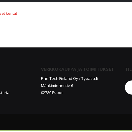
VERKKOKAUPPA JA TOIMITUKSET
TI
u
Finn-Tech Finland Oy / Tyoasu.fi
Mänkimiehentie 6
storia
02780 Espoo