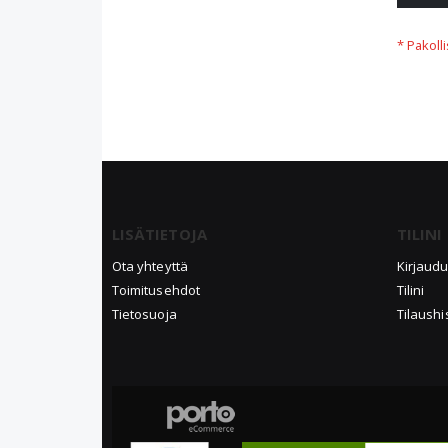
LISÄTIETOJA
TILINI
Ota yhteyttä
Kirjaud
Toimitusehdot
Tilini
Tietosuoja
Tilaushi