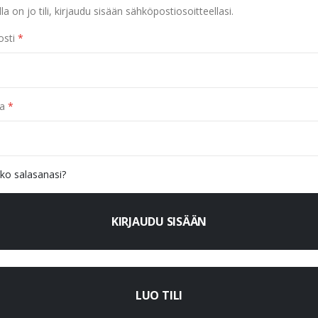
lla on jo tili, kirjaudu sisään sähköpostiosoitteellasi.
sti
a
ko salasanasi?
KIRJAUDU SISÄÄN
LUO TILI