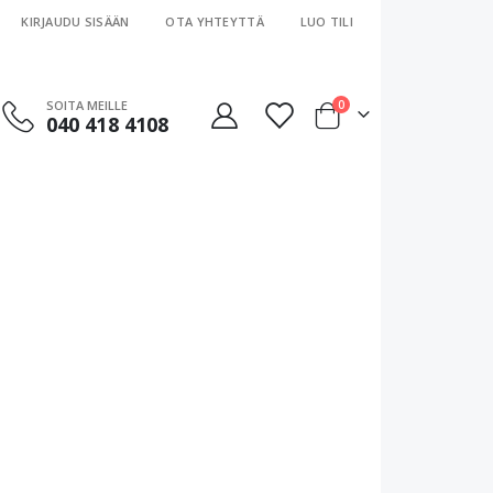
KIRJAUDU SISÄÄN
OTA YHTEYTTÄ
LUO TILI
tuotteet
SOITA MEILLE
0
040 418 4108
Cart