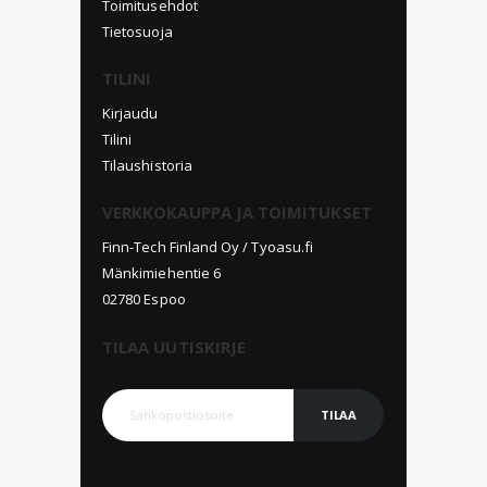
Toimitusehdot
Tietosuoja
TILINI
Kirjaudu
Tilini
Tilaushistoria
VERKKOKAUPPA JA TOIMITUKSET
Finn-Tech Finland Oy / Tyoasu.fi
Mänkimiehentie 6
02780 Espoo
TILAA UUTISKIRJE
TILAA