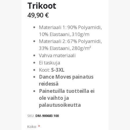
Trikoot
to
the
49,90 €
beginning
of
Materiaali 1: 90% Polyamidi,
the
10% Elastaani, 310g/m
images
gallery
Materiaali 2: 67% Polyamidi,
33% Elastaani, 280g/m²
Vahva materiaali
Ei taskuja
Koot:
S-3XL
Dance Moves painatus
reidessä
Painetuilla tuotteilla ei
ole vaihto ja
palautusoikeutta
SKU
DM-900683.100
Koko