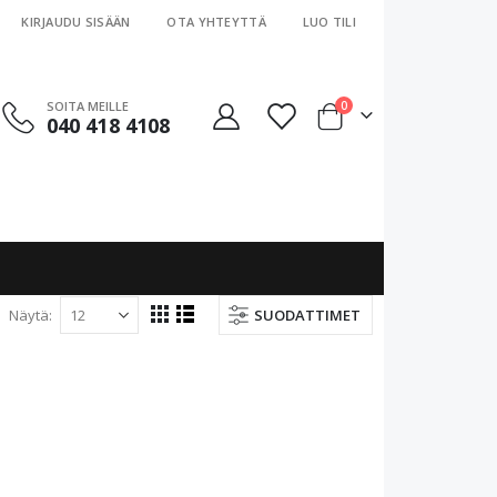
KIRJAUDU SISÄÄN
OTA YHTEYTTÄ
LUO TILI
tuotteet
SOITA MEILLE
0
040 418 4108
Cart
Näytä
SUODATTIMET
View
Ruudukko
Luettelo
as