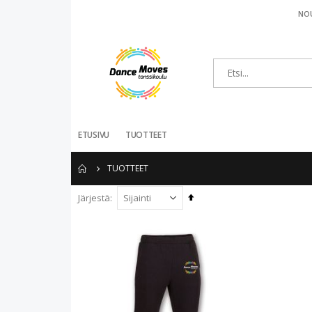
NOU
ETUSIVU
TUOTTEET
TUOTTEET
Aseta
Järjestä
laskevaan
järjestykseen